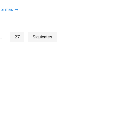
eer más
as
…
27
Siguientes