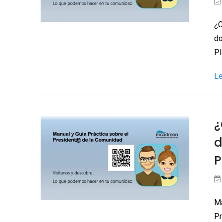
¿C
do
P
L
¿
d
P
Ma
Pr