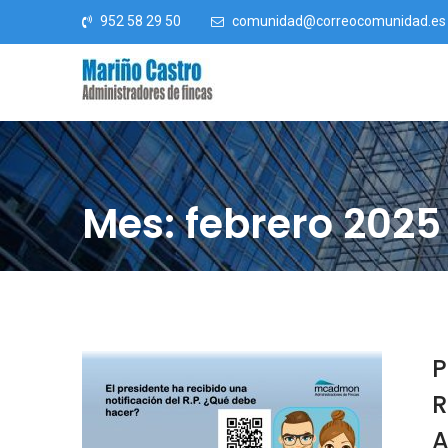
Saltar al contenido
952 58 29 50
comunidad@correocomunidad.es
Mes: febrero 2025
P
R
A