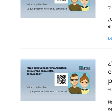
¿Q
el
L
¿
c
p
Na
de