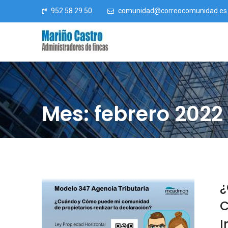
Saltar al contenido
952 58 29 50
comunidad@correocomunidad.es
Mes: febrero 2022
¿
C
I