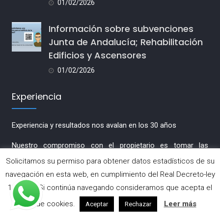
01/02/2026
Información sobre subvenciones
Junta de Andalucía; Rehabilitación
Edificios y Ascensores
01/02/2026
Experiencia
Experiencia y resultados nos avalan en los 30 años
Nuestro compromiso con el propietario es tomar las
decisiones diarias que nos plantean de forma eficaz y
Solicitamos su permiso para obtener datos estadísticos de su
realizando un seguimiento con las terceras personas que
navegación en esta web, en cumplimiento del Real Decreto-ley
intervienen para su finalización correcta.
13/2012. Si continúa navegando consideramos que acepta el
uso de cookies.
Leer más
Aceptar
Rechazar