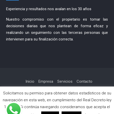
Experiencia y resultados nos avalan en los 30 años
Nuestro compromiso con el propietario es tomar las
decisiones diarias que nos plantean de forma eficaz y
realizando un seguimiento con las terceras personas que
intervienen para su finalización correcta.
Inicio
Empresa
Servicios
Contacto
Política de privacidad
Solicitamos su permiso para obtener datos estadísticos de su
navegación en esta web, en cumplimiento del Real Decreto-ley
13/2012. Si continúa navegando consideramos que acepta el
Copyright © Todos los derechos reservados.