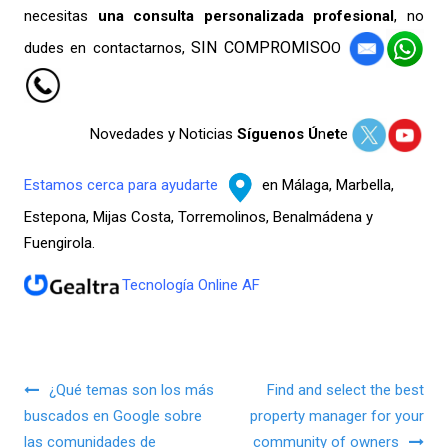
necesitas
una consulta
personalizada profesional
, no
SIN COMPROMISO
dudes en contactarnos,
O
Novedades y Noticias
Síguenos Ú
n
et
e
Estamos cerca para ayudarte
en Málaga, Marbella,
Estepona, Mijas Costa, Torremolinos, Benalmádena y
Fuengirola.
Tecnología Online AF
Navegación de entradas
¿Qué temas son los más
Find and select the best
buscados en Google sobre
property manager for your
las comunidades de
community of owners