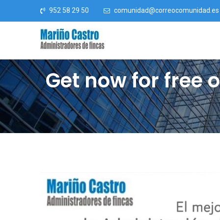
Saltar al contenido
952 58 29 50
comunidad@correocomunidad.es
Get now for free