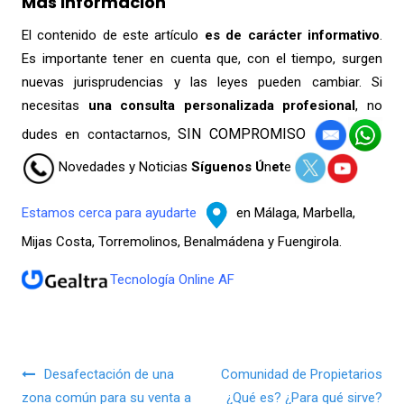
Más información
El contenido de este artículo
es de carácter informativo
.
Es importante tener en cuenta que, con el tiempo, surgen
nuevas jurisprudencias y las leyes pueden cambiar. Si
necesitas
una consulta
personalizada profesional
, no
SIN COMPROMISO
dudes en contactarnos,
Novedades y Noticias
Síguenos Ú
n
et
e
Estamos cerca para ayudarte
en Málaga, Marbella,
Mijas Costa, Torremolinos, Benalmádena y Fuengirola.
Tecnología Online AF
Navegación de entradas
Desafectación de una
Comunidad de Propietarios
zona común para su venta a
¿Qué es? ¿Para qué sirve?