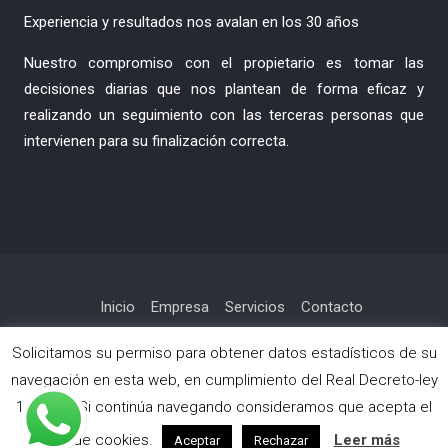
Experiencia y resultados nos avalan en los 30 años
Nuestro compromiso con el propietario es tomar las
decisiones diarias que nos plantean de forma eficaz y
realizando un seguimiento con las terceras personas que
intervienen para su finalización correcta.
Inicio
Empresa
Servicios
Contacto
Política de privacidad
Solicitamos su permiso para obtener datos estadísticos de su
navegación en esta web, en cumplimiento del Real Decreto-ley
13/2012. Si continúa navegando consideramos que acepta el
Copyright © Todos los derechos reservados.
uso de cookies.
Leer más
Surya Chandra Lite por
WEN Themes
Aceptar
Rechazar