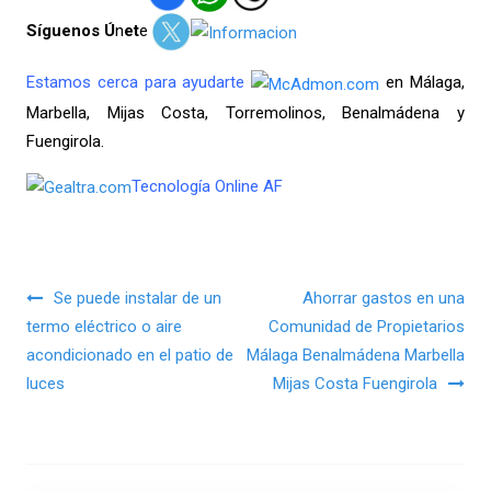
Síguenos Ú
n
et
e
Estamos cerca para ayudarte
en Málaga,
Marbella, Mijas Costa, Torremolinos, Benalmádena y
Fuengirola.
Tecnología Online AF
Navegación de entradas
Se puede instalar de un
Ahorrar gastos en una
termo eléctrico o aire
Comunidad de Propietarios
acondicionado en el patio de
Málaga Benalmádena Marbella
luces
Mijas Costa Fuengirola