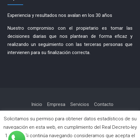
Experiencia y resultados nos avalan en los 30 años
Nuestro compromiso con el propietario es tomar las
decisiones diarias que nos plantean de forma eficaz y
realizando un seguimiento con las terceras personas que
intervienen para su finalización correcta.
Inicio
Empresa
Servicios
Contacto
Política de privacidad
Solicitamos su permiso para obtener datos estadísticos de su
navegación en esta web, en cumplimiento del Real Decreto-ley
13/2012. Si continúa navegando consideramos que acepta el
Copyright © Todos los derechos reservados.