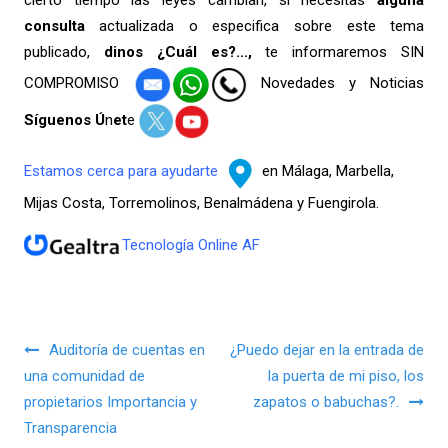
cierto tiempo las leyes cambian, si necesitas
alguna
consulta
actualizada o especifica sobre este tema
publicado,
dinos ¿Cuál es?…,
te informaremos SIN
COMPROMISO
Novedades y Noticias
Síguenos Ú
n
et
e
Estamos cerca para ayudarte
en Málaga, Marbella,
Mijas Costa, Torremolinos, Benalmádena y Fuengirola.
Tecnología Online AF
Navegación de entradas
Auditoría de cuentas en
¿Puedo dejar en la entrada de
una comunidad de
la puerta de mi piso, los
propietarios Importancia y
zapatos o babuchas?.
Transparencia