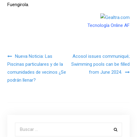
Fuengirola.
Tecnología Online AF
Navegación de entradas
Nueva Noticia: Las
Acosol issues communiqué;
Piscinas particulares y de la
Swimming pools can be filled
comunidades de vecinos ¿Se
from June 2024.
podrán llenar?
Buscar por: