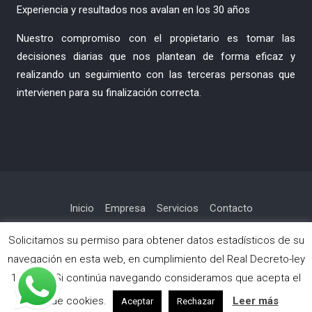
Experiencia y resultados nos avalan en los 30 años
Nuestro compromiso con el propietario es tomar las
decisiones diarias que nos plantean de forma eficaz y
realizando un seguimiento con las terceras personas que
intervienen para su finalización correcta.
Inicio
Empresa
Servicios
Contacto
Política de privacidad
Solicitamos su permiso para obtener datos estadísticos de su
navegación en esta web, en cumplimiento del Real Decreto-ley
13/2012. Si continúa navegando consideramos que acepta el
Copyright © Todos los derechos reservados.
Surya Chandra Lite por
WEN Themes
uso de cookies.
Leer más
Aceptar
Rechazar