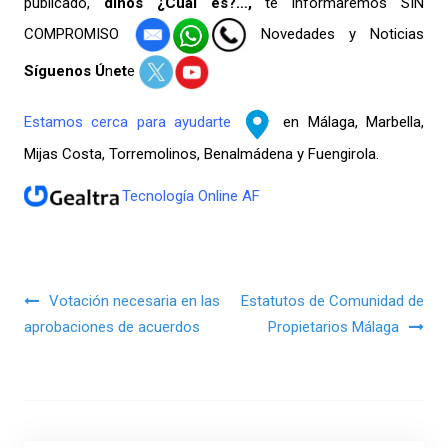
publicado,
dinos ¿Cuál es?…,
te informaremos SIN
COMPROMISO
Novedades y Noticias
Síguenos Ú
n
et
e
Estamos cerca para ayudarte
en Málaga, Marbella,
Mijas Costa, Torremolinos, Benalmádena y Fuengirola.
Tecnología Online AF
Navegación de entradas
Votación necesaria en las
Estatutos de Comunidad de
aprobaciones de acuerdos
Propietarios Málaga