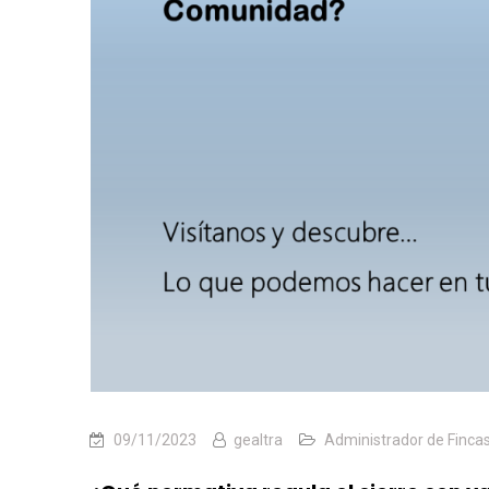
09/11/2023
gealtra
Administrador de Finca