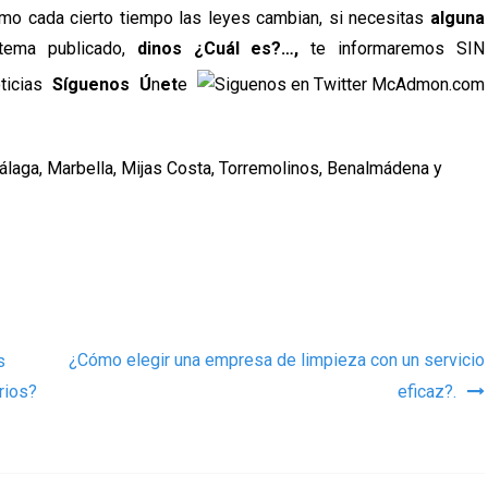
ismo cada cierto tiempo las leyes cambian, si necesitas
alguna
 tema publicado,
dinos ¿Cuál es?…,
te informaremos SIN
ticias
Síguenos Ú
n
et
e
álaga, Marbella, Mijas Costa, Torremolinos, Benalmádena y
as
¿Cómo elegir una empresa de limpieza con un servicio
s
rios?
eficaz?.