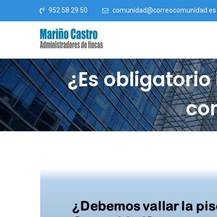
Saltar al contenido
952 58 29 50
comunidad@correocomunidad.es
¿Es obligatorio
co