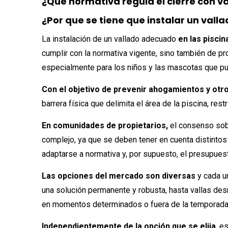
¿Qué normativa regula el cierre con v
¿Por que se tiene que instalar un valla
La instalación de un vallado adecuado
en las pisci
cumplir con la normativa vigente, sino también de p
especialmente para los niños y las mascotas que pu
Con el objetivo de prevenir ahogamientos y otro
barrera física que delimita el área de la piscina, re
En comunidades de propietarios,
el consenso sobr
complejo, ya que se deben tener en cuenta distintos f
adaptarse a normativa y, por supuesto, el presupues
Las opciones del mercado son diversas
y cada un
una solución permanente y robusta, hasta vallas desm
en momentos determinados o fuera de la temporada
Independientemente de la opción que se elija
, e