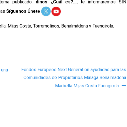
 tema publicado,
dinos ¿Cuál es?…,
te informaremos SIN
ias
Síguenos Ú
n
et
e
lla, Mijas Costa, Torremolinos, Benalmádena y Fuengirola.
as
Fondos Europeos Next Generation ayudadas para las
 una
Comunidades de Propietarios Málaga Benalmadena
Marbella Mijas Costa Fuengirola