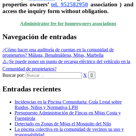
properties owners’
tel. 952582950
association )
and
access the inquiry form without obligation.
Administrator fee for homeowners associations
Navegación de entradas
¿Cómo hacer una auditoría de cuentas en la comunidad de
propietarios? Málaga, Benalmádena, Mijas, Marbella
⚠️¿Se puede poner un punto de recarga eléctrico del vehículo en la
Comunidad de propietarios?
Buscar por:
X
Entradas recientes
Incidencias en la Piscina Comunitaria: Guía Legal sobre
Ruidos, Niños y Normativa LPH
Presupuesto Administración de Fincas en Mijas Costa y
Fuengirola
Detectado en Zonas de Mijas el Mosquito del Nilo
La piscina colectiva en la comunidad de vecinos su uso y
responsabilidad