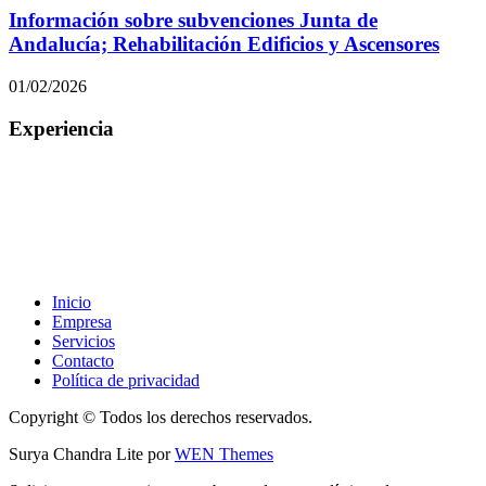
Información sobre subvenciones Junta de
Andalucía; Rehabilitación Edificios y Ascensores
01/02/2026
Experiencia
Experiencia y resultados nos avalan en los 30 años
Nuestro compromiso con el propietario es tomar las decisiones
diarias que nos plantean de forma eficaz y realizando un
seguimiento con las terceras personas que intervienen para su
finalización correcta.
Inicio
Empresa
Servicios
Contacto
Política de privacidad
Copyright © Todos los derechos reservados.
Surya Chandra Lite por
WEN Themes