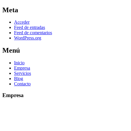
Meta
Acceder
Feed de entradas
Feed de comentarios
WordPress.org
Menú
Inicio
Empresa
Servicios
Blog
Contacto
Empresa
Mariño Castro Administración S.L dedica anualmente alrededor de
un 20% a innovación tecnológica, contando con el centro de
incidencias Online 24 h. para atender a los propietarios en las
Urgencias y Averías de su Comunidad de Propietarios las 24 horas
los 365 días del año, siendo una de las primeras empresas española