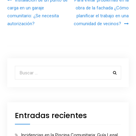
Navegación de entradas
Instalación de un punto de
Para evitar problemas en la
carga en un garaje
obra de la fachada ¿Cómo
comunitario: ¿Se necesita
planificar el trabajo en una
autorización?
comunidad de vecinos?
Buscar por:
Entradas recientes
Incidencias en la Piscina Comunitaria: Guía Legal