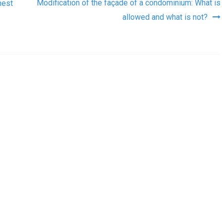
as
Modification of the façade of a condominium: What is
nest
allowed and what is not?