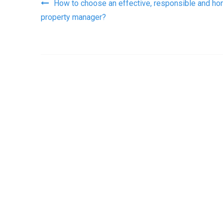
Navegación de entrad
How to choose an effective, responsible and ho
property manager?