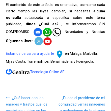
El contenido de este artículo es orientativo, asimismo cada
cierto tiempo las leyes cambian, si necesitas
alguna
consulta
actualizada o especifica sobre este tema
publicado,
dinos ¿Cuál es?…,
te informaremos SIN
COMPROMISO
Novedades y Noticias
Síguenos Ú
n
et
e
Estamos cerca para ayudarte
en Málaga, Marbella,
Mijas Costa, Torremolinos, Benalmádena y Fuengirola.
Tecnología Online AF
Navegación de entradas
¿Qué hacer con los
¿Puede el presidente de mi
enseres y trastos que los
comunidad ver las imágenes
propietarios dejan en las
o grabaciones de la cámara